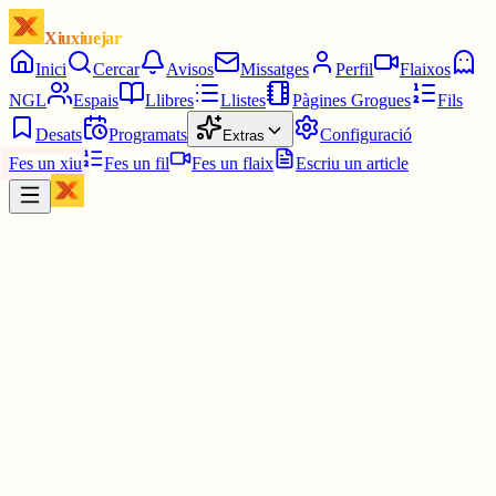
Xiuxiuejar
Inici
Cercar
Avisos
Missatges
Perfil
Flaixos
NGL
Espais
Llibres
Llistes
Pàgines Grogues
Fils
Desats
Programats
Configuració
Extras
Fes un xiu
Fes un fil
Fes un flaix
Escriu un article
Xiu
Oriolus
@
oriolus
Si et fas el Duolingo et passo el codi d'amistat haha. Aviso que soc
molt mala influència, he tornat addictes a tots els meus amics al