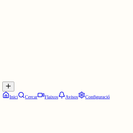
Duolingo.
Gràcies.🫂
3 juny
0
0
0
0
Inicia sessió
per respondre a aquest xiu.
Respostes
No hi ha respostes encara. Sigues el primer a respondre!
Inici
Cercar
Flaixos
Avisos
Configuració