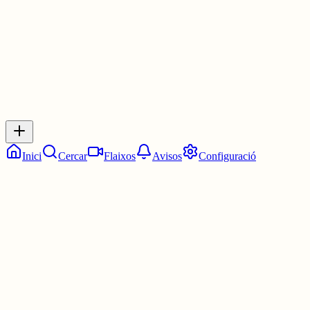
0
0
0
0
Inicia sessió
per respondre a aquest xiu.
Respostes
No hi ha respostes encara. Sigues el primer a respondre!
Inici
Cercar
Flaixos
Avisos
Configuració