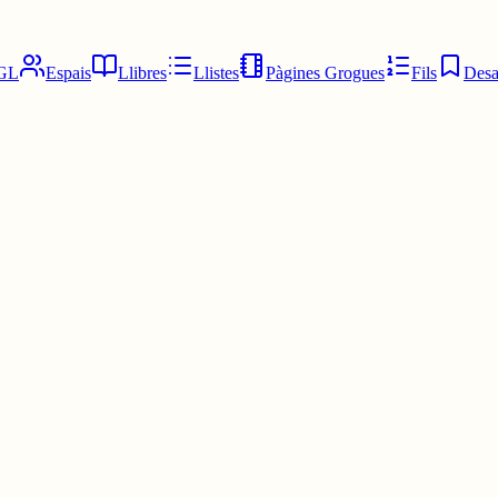
GL
Espais
Llibres
Llistes
Pàgines Grogues
Fils
Desa
NG