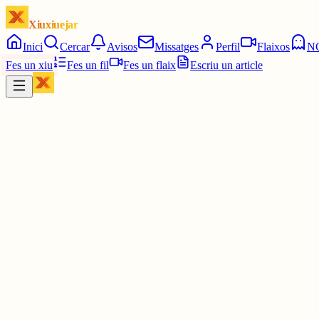
Xiuxiuejar
Inici
Cercar
Avisos
Missatges
Perfil
Flaixos
N
Fes un xiu
Fes un fil
Fes un flaix
Escriu un article
Xiu
Campanar
@
campanar
ding ding ding ding DONG DONG DONG DONG DONG DO
Les 6:00. Les sis en punt.
1 jul.