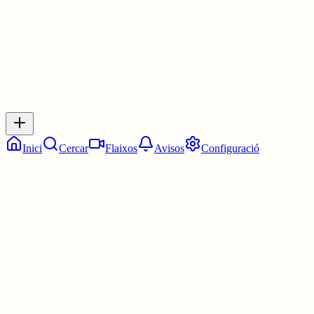
0
Inicia sessió
per respondre a aquest xiu.
Respostes
No hi ha respostes encara. Sigues el primer a respondre!
Inici
Cercar
Flaixos
Avisos
Configuració