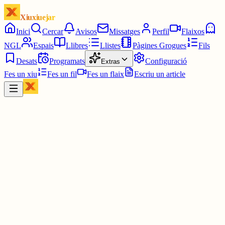
Xiuxiuejar
Inici
Cercar
Avisos
Missatges
Perfil
Flaixos
NGL
Espais
Llibres
Llistes
Pàgines Grogues
Fils
Desats
Programats
Configuració
Extras
Fes un xiu
Fes un fil
Fes un flaix
Escriu un article
Xiu
IOANIS
@
ioanis
3 juny
0
0
0