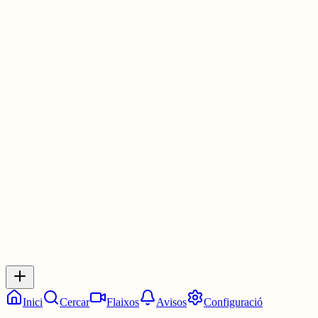
d'aspirar a la perfecció i que per molt que millori, mai no estic del t
satisfeta
He de ser la més encantadora, la més graciosa, la més interessant, l
més talentosa, la més educada, la més guapa, la més intel•ligent, la
més enginyosa... I tot perquè sento que si no soc perfecta no
mereixo amor
Quina ximpleria, no?
30 juny
0
0
0
0
Inicia sessió
per respondre a aquest xiu.
Respostes
No hi ha respostes encara. Sigues el primer a respondre!
Inici
Cercar
Flaixos
Avisos
Configuració