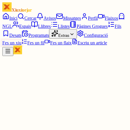
Xiuxiuejar
Inici
Cercar
Avisos
Missatges
Perfil
Flaixos
NGL
Espais
Llibres
Llistes
Pàgines Grogues
Fils
Desats
Programats
Configuració
Extras
Fes un xiu
Fes un fil
Fes un flaix
Escriu un article
Xiu
Yin Hanna
@
yinhanna_
Segueixo pensant en aquest comentari. Em fa l'efecte que moltes
noies es veuran reflectides en aquest xiu, però sento que sempre he