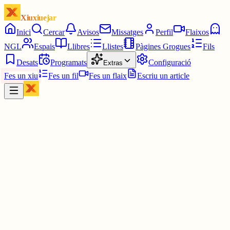
Xiuxiuejar
Inici
Cercar
Avisos
Missatges
Perfil
Flaixos
NGL
Espais
Llibres
Llistes
Pàgines Grogues
Fils
Desats
Programats
Configuració
Extras
Fes un xiu
Fes un fil
Fes un flaix
Escriu un article
Xiu
Pancates x acres masses
@
davidenfiladissa
No sóc de recomanar continguts d'àpunt ni de Betevé, per dèries
personals i col·lectives. Però aquest podcast està merescudament,