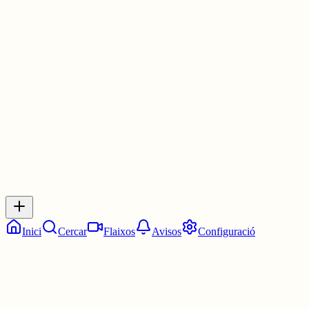
ben premiat. Un Ondas. És tan bo com una fideuada, amb una
valenciana simpàtica. La història dels Borja....
www.apuntmedia.es/programes/borja-d...
1 jul.
0
0
0
0
Inicia sessió
per respondre a aquest xiu.
Respostes
No hi ha respostes encara. Sigues el primer a respondre!
Inici
Cercar
Flaixos
Avisos
Configuració