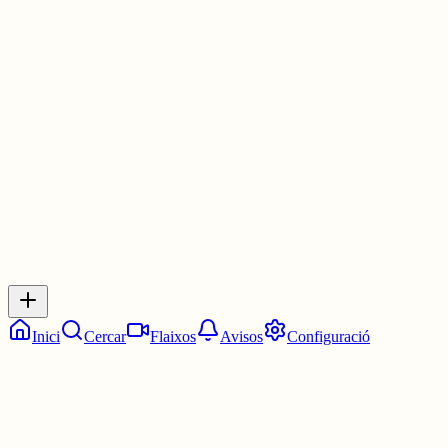
les trames i subtrames i anar assenyalant durant la peli💞
També el vaig portar a veure shingeki (atac als titans) i es va
preparar d'un dia per l'altre amb vídeos de resum de la sèrie i
xerrades meves🥹 m'encanta ser otaku
3 juny
0
0
0
0
Inicia sessió
per respondre a aquest xiu.
Respostes
No hi ha respostes encara. Sigues el primer a respondre!
Inici
Cercar
Flaixos
Avisos
Configuració