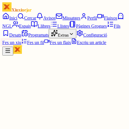
Xiuxiuejar
Inici
Cercar
Avisos
Missatges
Perfil
Flaixos
NGL
Espais
Llibres
Llistes
Pàgines Grogues
Fils
Desats
Programats
Configuració
Extras
Fes un xiu
Fes un fil
Fes un flaix
Escriu un article
Xiu
júlia⋆☀︎.
@
juliagaro
Estaré a França uns mesos! L'últim cop vaig anar-hi sola, però qua
vaig portar el meu novio em va donar l'excusa per explicar-li totes