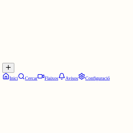
1 jul.
0
0
0
0
Inicia sessió
per respondre a aquest xiu.
Respostes
No hi ha respostes encara. Sigues el primer a respondre!
Inici
Cercar
Flaixos
Avisos
Configuració