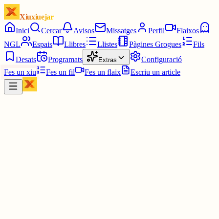
Xiuxiuejar
Inici
Cercar
Avisos
Missatges
Perfil
Flaixos
NGL
Espais
Llibres
Llistes
Pàgines Grogues
Fils
Desats
Programats
Configuració
Extras
Fes un xiu
Fes un fil
Fes un flaix
Escriu un article
Xiu
Mark
@
mark
normalment, usuari des de març, cal 100 seguidors, després pots
demanar a Methkal directament