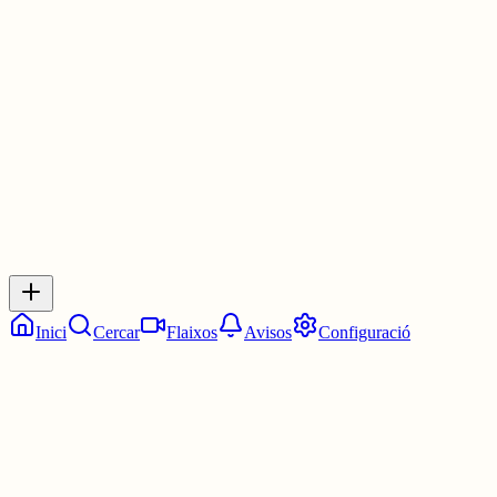
Les 11:00. Les onze en punt.
6 juny
0
0
0
0
Inicia sessió
per respondre a aquest xiu.
Respostes
No hi ha respostes encara. Sigues el primer a respondre!
Inici
Cercar
Flaixos
Avisos
Configuració