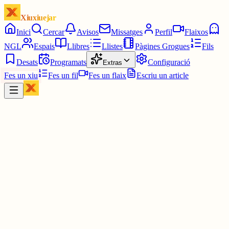
Xiuxiuejar
Inici
Cercar
Avisos
Missatges
Perfil
Flaixos
NGL
Espais
Llibres
Llistes
Pàgines Grogues
Fils
Desats
Programats
Configuració
Extras
Fes un xiu
Fes un fil
Fes un flaix
Escriu un article
Xiu
Campanar
@
campanar
ding ding ding ding DONG DONG DONG DONG DONG
DONG DONG DONG DONG DONG DONG