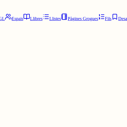
GL
Espais
Llibres
Llistes
Pàgines Grogues
Fils
Desa