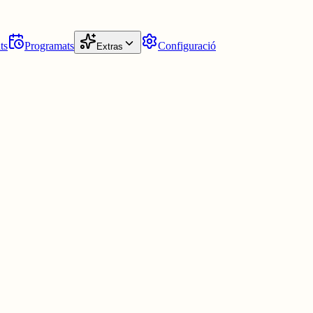
ts
Programats
Configuració
Extras