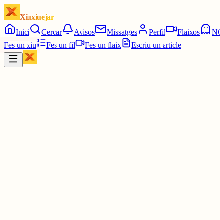
Xiuxiuejar
Inici
Cercar
Avisos
Missatges
Perfil
Flaixos
N
Fes un xiu
Fes un fil
Fes un flaix
Escriu un article
Xiu
Helena
@
addictaalmao
de fet té el verificat en contra de la seva voluntat xd
30 juny
0
0
0
0