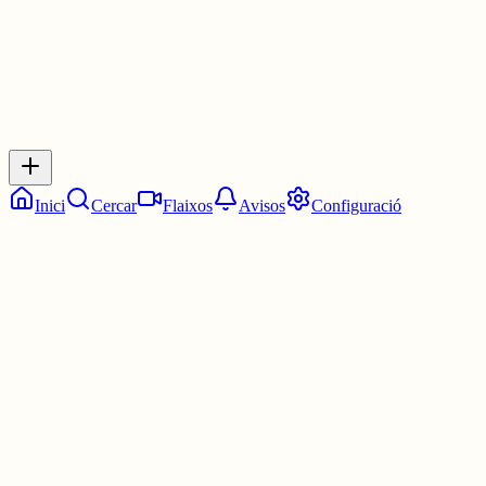
Inicia sessió
per respondre a aquest xiu.
Respostes
No hi ha respostes encara. Sigues el primer a respondre!
Inici
Cercar
Flaixos
Avisos
Configuració