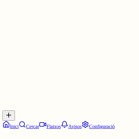
com estàs.
= Qui no sap interpretar el sentit d'un escrit, mal entendrà una llarg
explicació, ergo...
= Quina tristesa, morir sense adonar-te que has viscut.
= Res com l’ara; ara estic bé, ara soc feliç.
4 juny
0
0
0
0
Inicia sessió
per respondre a aquest xiu.
Respostes
No hi ha respostes encara. Sigues el primer a respondre!
Inici
Cercar
Flaixos
Avisos
Configuració