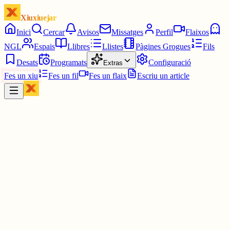
Xiuxiuejar
Inici
Cercar
Avisos
Missatges
Perfil
Flaixos
NGL
Espais
Llibres
Llistes
Pàgines Grogues
Fils
Desats
Programats
Configuració
Extras
Fes un xiu
Fes un fil
Fes un flaix
Escriu un article
Xiu
Jordi Badia
@
altafullenc1932
FOSQUES REFLEXIONS DE TARDOR-HIVERN - j.b.s.
= Quan pregunto: com estàs? només pretenc que em responguis