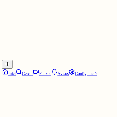
Les 16:15. Un quart de cinc.
4 juny
0
0
0
0
Inicia sessió
per respondre a aquest xiu.
Respostes
No hi ha respostes encara. Sigues el primer a respondre!
Inici
Cercar
Flaixos
Avisos
Configuració