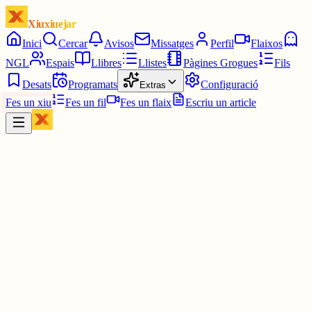
Xiuxiuejar
Inici
Cercar
Avisos
Missatges
Perfil
Flaixos
NGL
Espais
Llibres
Llistes
Pàgines Grogues
Fils
Desats
Programats
Configuració
Extras
Fes un xiu
Fes un fil
Fes un flaix
Escriu un article
Xiu
Campanar
@
campanar
ding