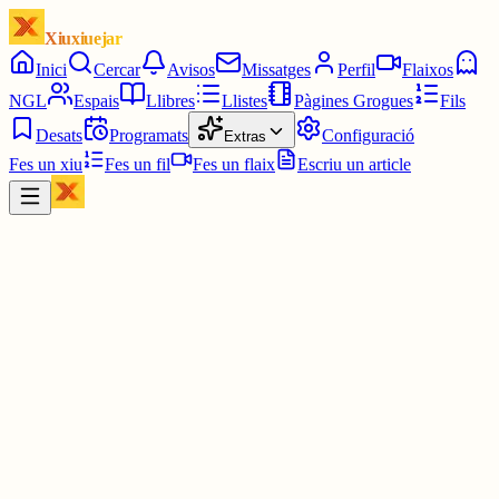
Xiuxiuejar
Inici
Cercar
Avisos
Missatges
Perfil
Flaixos
NGL
Espais
Llibres
Llistes
Pàgines Grogues
Fils
Desats
Programats
Configuració
Extras
Fes un xiu
Fes un fil
Fes un flaix
Escriu un article
Xiu
júlia⋆☀︎.
@
juliagaro
Pensava que havíem intercanviat bons xius
@deividpf