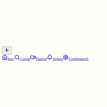
29 juny
0
0
0
0
Inicia sessió
per respondre a aquest xiu.
Respostes
No hi ha respostes encara. Sigues el primer a respondre!
Inici
Cercar
Flaixos
Avisos
Configuració