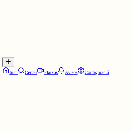
4 juny
0
0
0
0
Inicia sessió
per respondre a aquest xiu.
Respostes
No hi ha respostes encara. Sigues el primer a respondre!
Inici
Cercar
Flaixos
Avisos
Configuració