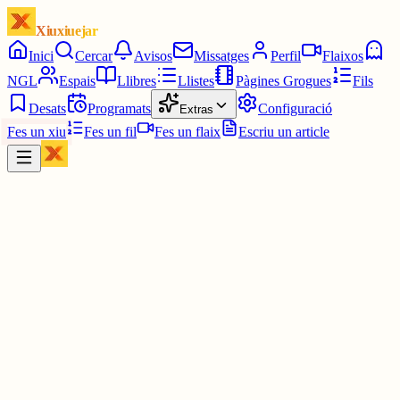
Xiuxiuejar
Inici
Cercar
Avisos
Missatges
Perfil
Flaixos
NGL
Espais
Llibres
Llistes
Pàgines Grogues
Fils
Desats
Programats
Configuració
Extras
Fes un xiu
Fes un fil
Fes un flaix
Escriu un article
Xiu
Lourdes
@
lourdessaladrigues
Bon dia Josep!