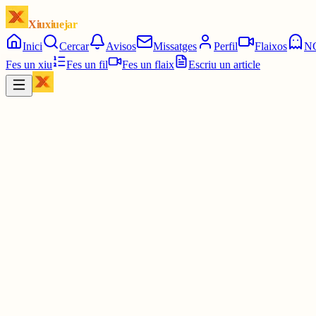
Xiuxiuejar
Inici
Cercar
Avisos
Missatges
Perfil
Flaixos
N
Fes un xiu
Fes un fil
Fes un flaix
Escriu un article
Xiu
Joan Almirall II*II
@
juanal_47
TTal dia com avui, l'any 1876 el Congrés dels Diputats aprova la Co
30 juny
0
0
0
0