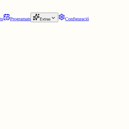
ts
Programats
Configuració
Extras
mo de Rivera, fins a la Segona República.