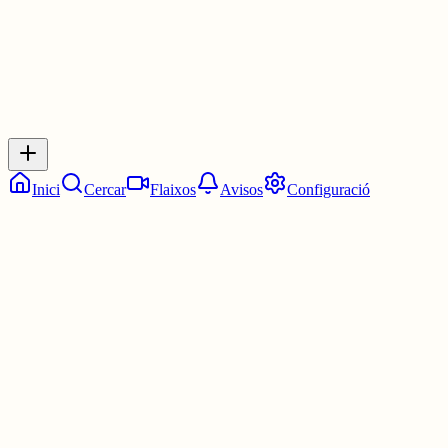
Inicia sessió
per respondre a aquest xiu.
Respostes
No hi ha respostes encara. Sigues el primer a respondre!
Inici
Cercar
Flaixos
Avisos
Configuració