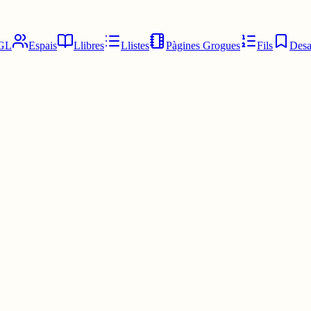
GL
Espais
Llibres
Llistes
Pàgines Grogues
Fils
Desa
nstitució que estarà vigent, tret de la suspensió de la dictadura de Pri