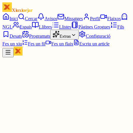
Xiuxiuejar
Inici
Cercar
Avisos
Missatges
Perfil
Flaixos
NGL
Espais
Llibres
Llistes
Pàgines Grogues
Fils
Desats
Programats
Configuració
Extras
Fes un xiu
Fes un fil
Fes un flaix
Escriu un article
Xiu
Campanar
@
campanar
ding ding