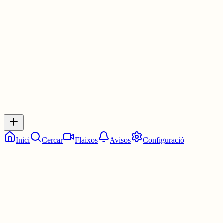
Les 0:30. Dos quarts d'una.
3 juny
0
0
0
0
Inicia sessió
per respondre a aquest xiu.
Respostes
No hi ha respostes encara. Sigues el primer a respondre!
Inici
Cercar
Flaixos
Avisos
Configuració