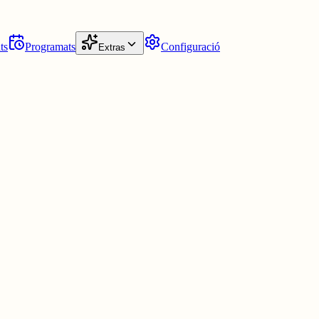
ts
Programats
Configuració
Extras
 Tour de França 2026 per Catalunya els dies 4, 5 i 6 de juliol. Serà
endentista davant milions d'espectadors d'arreu del món.