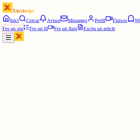
Xiuxiuejar
Inici
Cercar
Avisos
Missatges
Perfil
Flaixos
N
Fes un xiu
Fes un fil
Fes un flaix
Escriu un article
Xiu
JC
Josep Armengol Camps
@
drak
OMPLIM D'ESTELADES EL TOUR
L'Assemblea Nacional Catalana, juntament amb Òmnium Cultural, im
una acció coordinada que es desplegarà al llarg de les tres primeres
2 juny
0
0
0
0