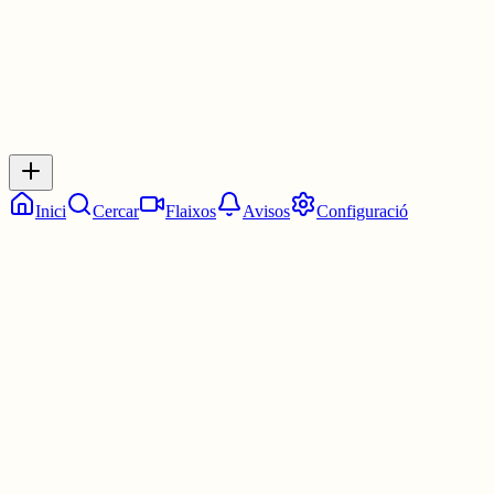
Inicia sessió
per respondre a aquest xiu.
Respostes
No hi ha respostes encara. Sigues el primer a respondre!
Inici
Cercar
Flaixos
Avisos
Configuració