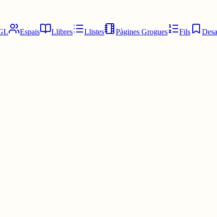
GL
Espais
Llibres
Llistes
Pàgines Grogues
Fils
Desa
pulsem una gran mobilització independentista coincidint amb el pas del
 etapes de la cursa, amb l'objectiu de fer visible la reivindicació indep