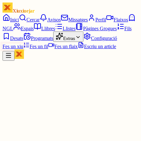
Xiuxiuejar
Inici
Cercar
Avisos
Missatges
Perfil
Flaixos
NGL
Espais
Llibres
Llistes
Pàgines Grogues
Fils
Desats
Programats
Configuració
Extras
Fes un xiu
Fes un fil
Fes un flaix
Escriu un article
Xiu
Montserrat
@
montsin3
Moltes gràcies, noi‼️💜