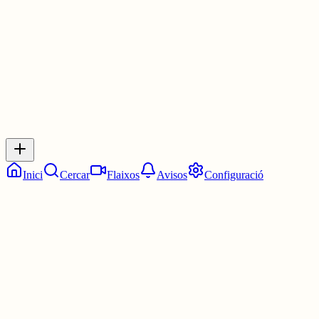
30 juny
0
0
0
0
Inicia sessió
per respondre a aquest xiu.
Respostes
No hi ha respostes encara. Sigues el primer a respondre!
Inici
Cercar
Flaixos
Avisos
Configuració