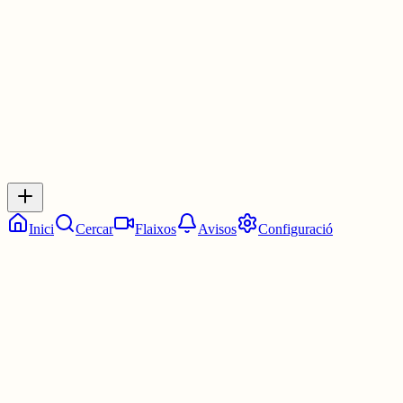
2 juny
0
0
0
0
Inicia sessió
per respondre a aquest xiu.
Respostes
No hi ha respostes encara. Sigues el primer a respondre!
Inici
Cercar
Flaixos
Avisos
Configuració