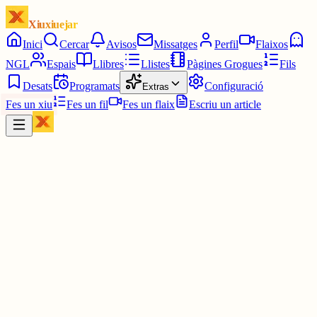
Xiuxiuejar
Inici
Cercar
Avisos
Missatges
Perfil
Flaixos
NGL
Espais
Llibres
Llistes
Pàgines Grogues
Fils
Desats
Programats
Configuració
Extras
Fes un xiu
Fes un fil
Fes un flaix
Escriu un article
Xiu
Oscar
@
oscaram
I la Mola al fons 🌍🐜