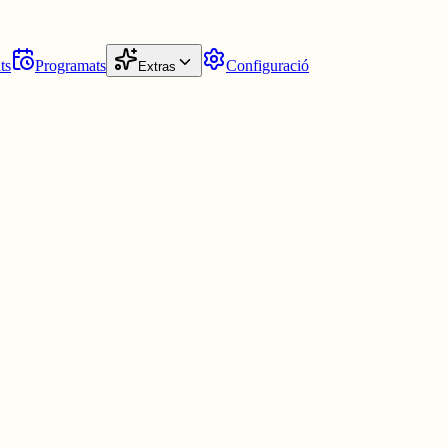
ts
Programats
Configuració
Extras