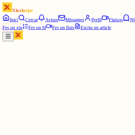
Xiuxiuejar
Inici
Cercar
Avisos
Missatges
Perfil
Flaixos
N
Fes un xiu
Fes un fil
Fes un flaix
Escriu un article
Xiu
Víctor 🤨
@
montecinovalls
Sí? Però en pla crisi de l'impostor? Si algú se mereix totes les insig
30 juny
0
0
0
0