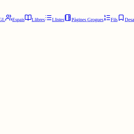
GL
Espais
Llibres
Llistes
Pàgines Grogues
Fils
Desa
nies, és
@oriolus
!