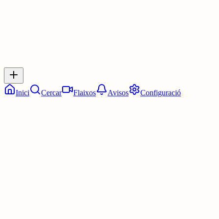
Inicia sessió
per respondre a aquest xiu.
Respostes
No hi ha respostes encara. Sigues el primer a respondre!
Inici
Cercar
Flaixos
Avisos
Configuració