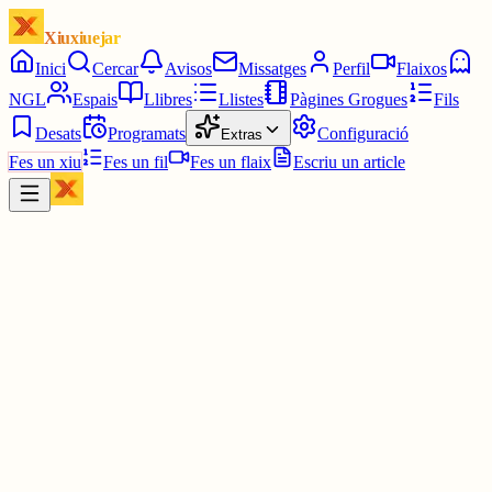
Xiuxiuejar
Inici
Cercar
Avisos
Missatges
Perfil
Flaixos
NGL
Espais
Llibres
Llistes
Pàgines Grogues
Fils
Desats
Programats
Configuració
Extras
Fes un xiu
Fes un fil
Fes un flaix
Escriu un article
Xiu
K
klimnt
@
klimnt
EL PUTO PAPÀ QUE ES QUEDI A ROMA
2 juny
0
0
0