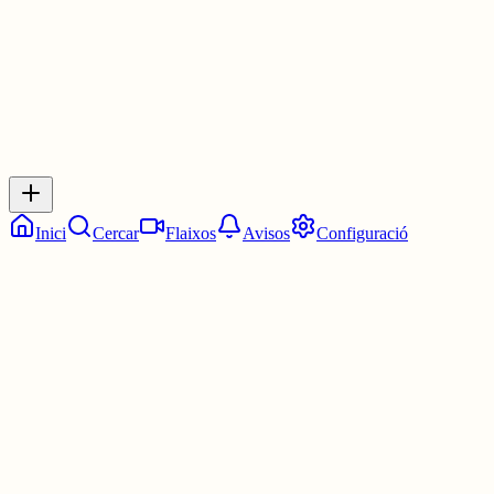
0
Inicia sessió
per respondre a aquest xiu.
Respostes
No hi ha respostes encara. Sigues el primer a respondre!
Inici
Cercar
Flaixos
Avisos
Configuració