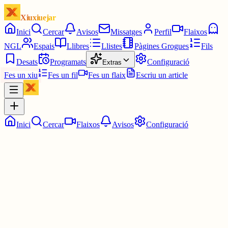
Xiuxiuejar
Inici
Cercar
Avisos
Missatges
Perfil
Flaixos
NGL
Espais
Llibres
Llistes
Pàgines Grogues
Fils
Desats
Programats
Configuració
Extras
Fes un xiu
Fes un fil
Fes un flaix
Escriu un article
Inici
Cercar
Flaixos
Avisos
Configuració