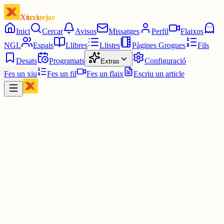
Xiuxiuejar
Inici
Cercar
Avisos
Missatges
Perfil
Flaixos
NGL
Espais
Llibres
Llistes
Pàgines Grogues
Fils
Desats
Programats
Configuració
Extras
Fes un xiu
Fes un fil
Fes un flaix
Escriu un article
Xiu
Vicenç 81
@
calito55
Ostres, tens raó