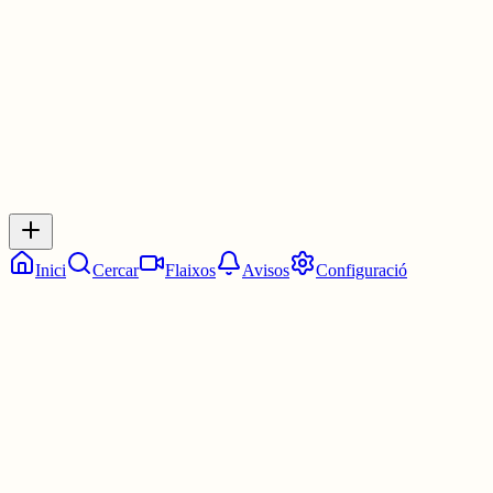
1 jul.
0
0
0
0
Inicia sessió
per respondre a aquest xiu.
Respostes
No hi ha respostes encara. Sigues el primer a respondre!
Inici
Cercar
Flaixos
Avisos
Configuració