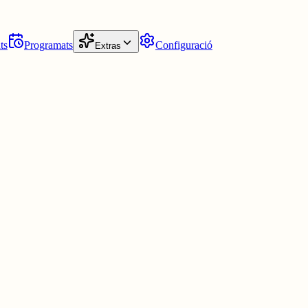
ts
Programats
Configuració
Extras