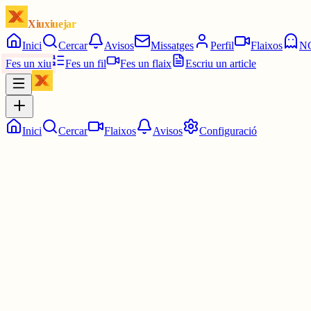
Xiuxiuejar
Inici
Cercar
Avisos
Missatges
Perfil
Flaixos
N
Fes un xiu
Fes un fil
Fes un flaix
Escriu un article
Inici
Cercar
Flaixos
Avisos
Configuració