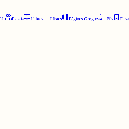
GL
Espais
Llibres
Llistes
Pàgines Grogues
Fils
Desa