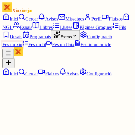
Xiuxiuejar
Inici
Cercar
Avisos
Missatges
Perfil
Flaixos
NGL
Espais
Llibres
Llistes
Pàgines Grogues
Fils
Desats
Programats
Configuració
Extras
Fes un xiu
Fes un fil
Fes un flaix
Escriu un article
Inici
Cercar
Flaixos
Avisos
Configuració