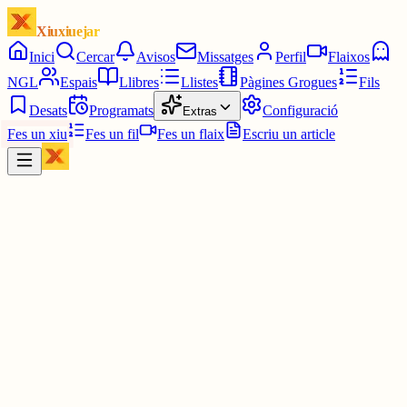
Xiuxiuejar
Inici
Cercar
Avisos
Missatges
Perfil
Flaixos
NGL
Espais
Llibres
Llistes
Pàgines Grogues
Fils
Desats
Programats
Configuració
Extras
Fes un xiu
Fes un fil
Fes un flaix
Escriu un article
Xiu
Campanar
@
campanar
ding ding ding