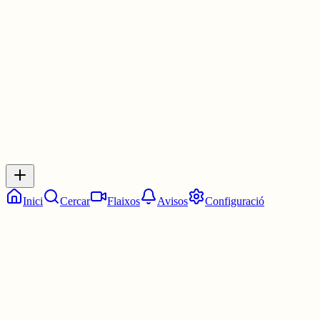
Les 22:45. Tres quarts d'onze.
6 juny
0
0
0
0
Inicia sessió
per respondre a aquest xiu.
Respostes
No hi ha respostes encara. Sigues el primer a respondre!
Inici
Cercar
Flaixos
Avisos
Configuració