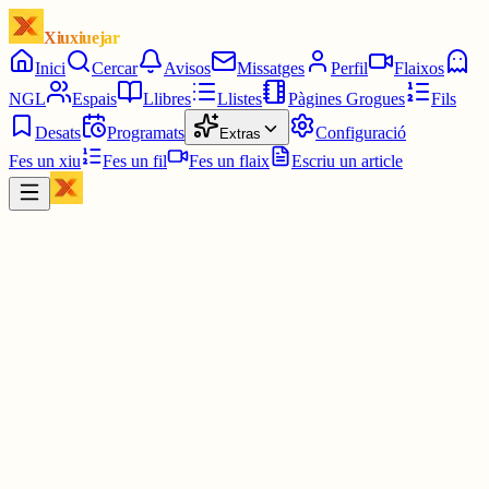
Xiuxiuejar
Inici
Cercar
Avisos
Missatges
Perfil
Flaixos
NGL
Espais
Llibres
Llistes
Pàgines Grogues
Fils
Desats
Programats
Configuració
Extras
Fes un xiu
Fes un fil
Fes un flaix
Escriu un article
Xiu
Ferran
@
ferrana
El creixen és una planta de la família de les brassicàcies. La planta
silvestre creix en abundància a la major part dels rierols i corrents