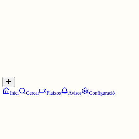
frescos poc profunds d'Europa i Àsia, d'on és originària. Es troba
àmpliament difosa als Països Catalans. Viquipèdia
1 jul.
0
0
0
0
Inicia sessió
per respondre a aquest xiu.
Respostes
No hi ha respostes encara. Sigues el primer a respondre!
Inici
Cercar
Flaixos
Avisos
Configuració