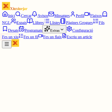
Xiuxiuejar
Inici
Cercar
Avisos
Missatges
Perfil
Flaixos
NGL
Espais
Llibres
Llistes
Pàgines Grogues
Fils
Desats
Programats
Configuració
Extras
Fes un xiu
Fes un fil
Fes un flaix
Escriu un article
Xiu
Ivan
@
ivanloga
Sempre amb ceba!