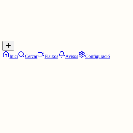
Inicia sessió
per respondre a aquest xiu.
Respostes
No hi ha respostes encara. Sigues el primer a respondre!
Inici
Cercar
Flaixos
Avisos
Configuració