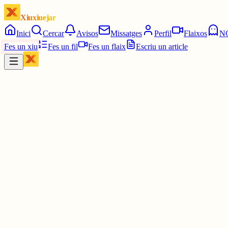
Xiuxiuejar
Inici
Cercar
Avisos
Missatges
Perfil
Flaixos
N
Fes un xiu
Fes un fil
Fes un flaix
Escriu un article
Xiu
bril
@
abrilirba
jijiji m'alegro que la migdiada sigui el meu segell de reconeixemen
3 juny
0
0
0
0