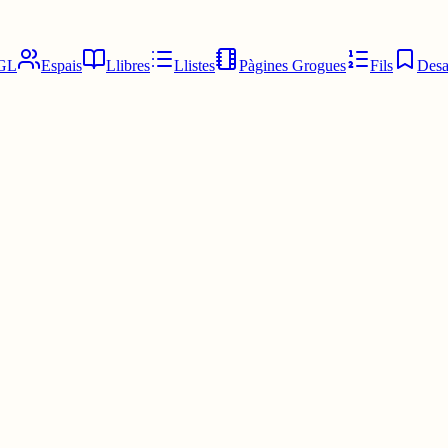
GL
Espais
Llibres
Llistes
Pàgines Grogues
Fils
Desa
t