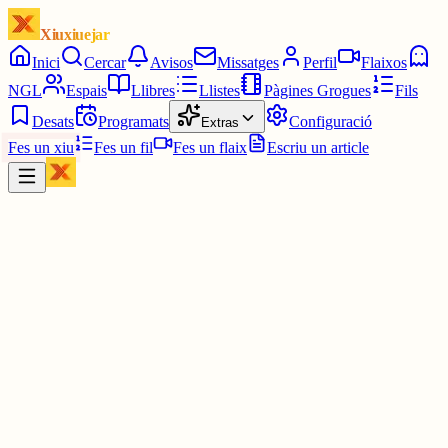
Xiuxiuejar
Inici
Cercar
Avisos
Missatges
Perfil
Flaixos
NGL
Espais
Llibres
Llistes
Pàgines Grogues
Fils
Desats
Programats
Configuració
Extras
Fes un xiu
Fes un fil
Fes un flaix
Escriu un article
Xiu
Pau
@
pauavegades
testimo per 300 euros, lo altre no