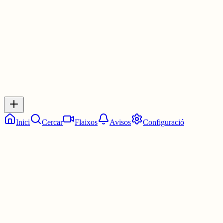
30 juny
0
0
0
0
Inicia sessió
per respondre a aquest xiu.
Respostes
No hi ha respostes encara. Sigues el primer a respondre!
Inici
Cercar
Flaixos
Avisos
Configuració