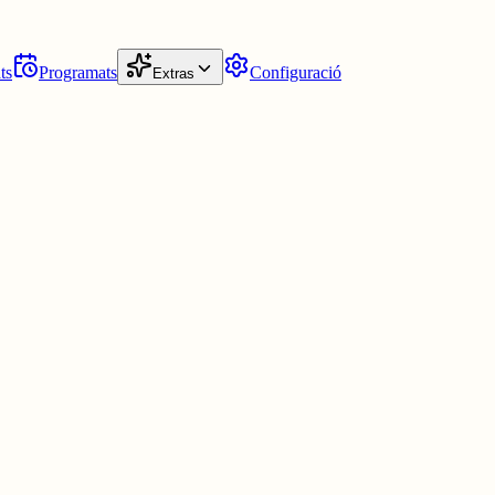
ts
Programats
Configuració
Extras
jocs com el Dome I, Dome II, Dome III. I una pila més de traduccions.