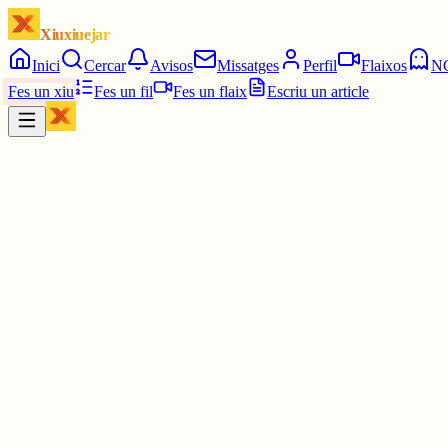
Xiuxiuejar
Inici
Cercar
Avisos
Missatges
Perfil
Flaixos
N
Fes un xiu
Fes un fil
Fes un flaix
Escriu un article
Xiu
Emilio López
@
emiliolopez1985
Bon dia a tothom,
Seguiu el compte de
@juliarscat
(gran persona) que no para de trad
Comparteixo aquesta xiulada, però té més en el seu compte.