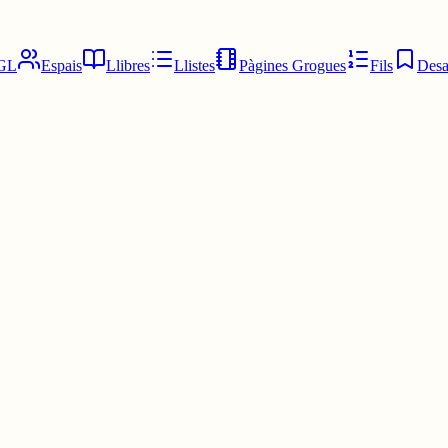
GL
Espais
Llibres
Llistes
Pàgines Grogues
Fils
Desa
uir. N'està fent moltes com RTS; de Warcraft I i II, StarCraft I, video