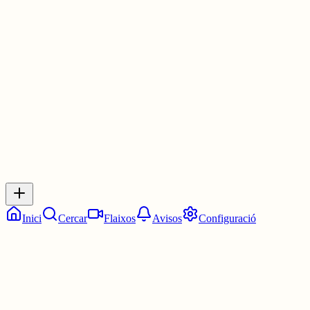
Salut,
Emilio
3 juny
0
0
0
0
Inicia sessió
per respondre a aquest xiu.
Respostes
No hi ha respostes encara. Sigues el primer a respondre!
Inici
Cercar
Flaixos
Avisos
Configuració