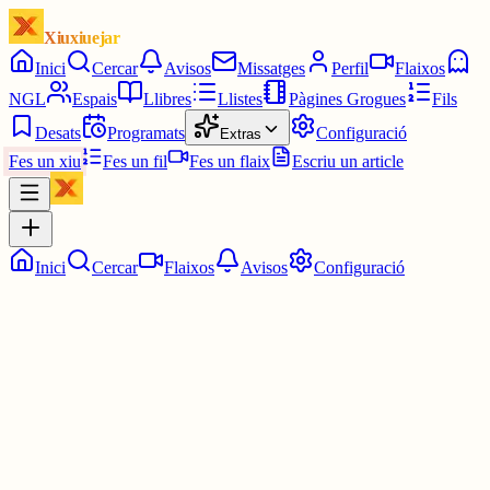
Xiuxiuejar
Inici
Cercar
Avisos
Missatges
Perfil
Flaixos
NGL
Espais
Llibres
Llistes
Pàgines Grogues
Fils
Desats
Programats
Configuració
Extras
Fes un xiu
Fes un fil
Fes un flaix
Escriu un article
Inici
Cercar
Flaixos
Avisos
Configuració