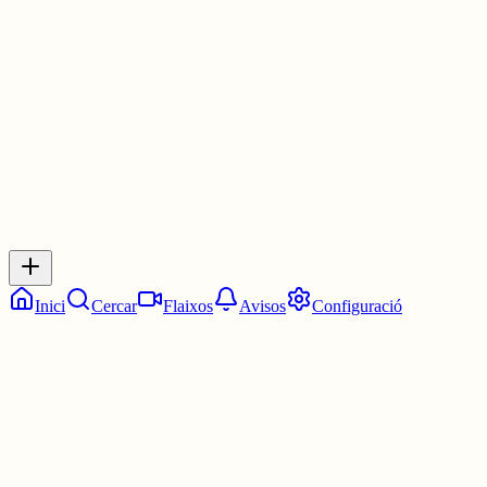
Les 10:15. Un quart d'onze.
5 juny
0
0
0
0
Inicia sessió
per respondre a aquest xiu.
Respostes
No hi ha respostes encara. Sigues el primer a respondre!
Inici
Cercar
Flaixos
Avisos
Configuració