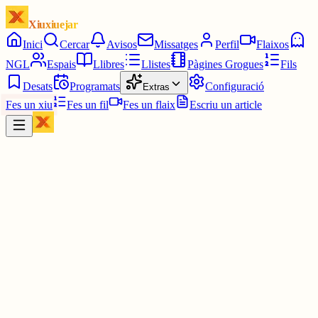
Xiuxiuejar
Inici
Cercar
Avisos
Missatges
Perfil
Flaixos
NGL
Espais
Llibres
Llistes
Pàgines Grogues
Fils
Desats
Programats
Configuració
Extras
Fes un xiu
Fes un fil
Fes un flaix
Escriu un article
Xiu
Campanar
@
campanar
ding