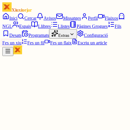
Xiuxiuejar
Inici
Cercar
Avisos
Missatges
Perfil
Flaixos
NGL
Espais
Llibres
Llistes
Pàgines Grogues
Fils
Desats
Programats
Configuració
Extras
Fes un xiu
Fes un fil
Fes un flaix
Escriu un article
Xiu
CLdRep_H-G
@
consell_local_hg
El català és la llengua pròpia de Catalunya i la columna vertebral d
nostre poble.