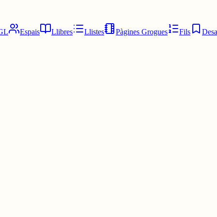
GL
Espais
Llibres
Llistes
Pàgines Grogues
Fils
Desa
bò què no ho sé quan se m'apropa un mentre pànic inconscientment