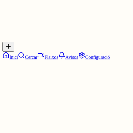
Inicia sessió
per respondre a aquest xiu.
Respostes
No hi ha respostes encara. Sigues el primer a respondre!
Inici
Cercar
Flaixos
Avisos
Configuració