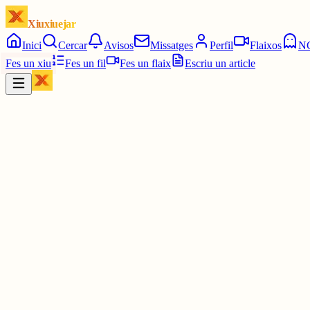
Xiuxiuejar
Inici
Cercar
Avisos
Missatges
Perfil
Flaixos
N
Fes un xiu
Fes un fil
Fes un flaix
Escriu un article
Xiu
daaaviiid (아이브 ♥︎) he / she
@
daaaviiid_huertas
no ho sé !! pot ser perquè mai he entrat en contacte, però, de de
2 juny
0
0
0
0