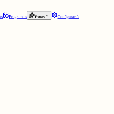
ts
Programats
Configuració
Extras