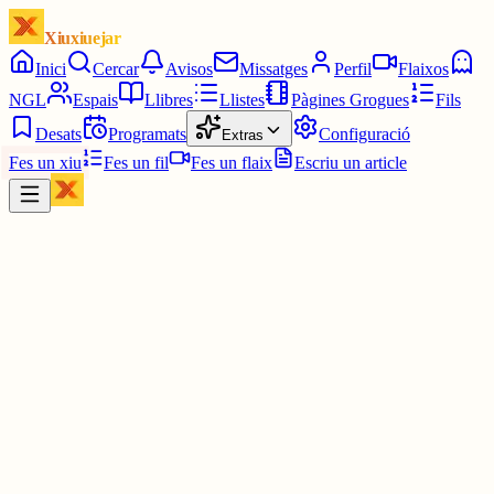
Xiuxiuejar
Inici
Cercar
Avisos
Missatges
Perfil
Flaixos
NGL
Espais
Llibres
Llistes
Pàgines Grogues
Fils
Desats
Programats
Configuració
Extras
Fes un xiu
Fes un fil
Fes un flaix
Escriu un article
Xiu
Campanar
@
campanar
ding