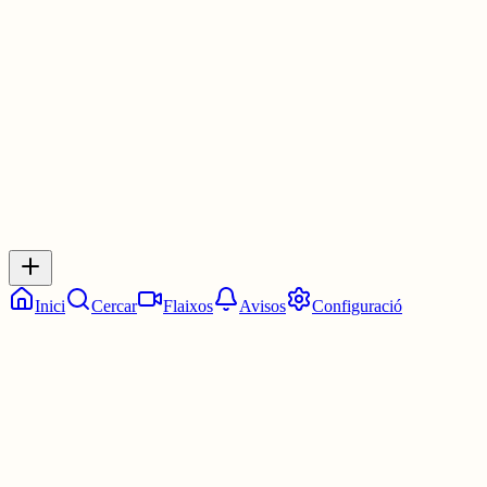
Les 14:15. Un quart de tres.
3 juny
0
0
0
0
Inicia sessió
per respondre a aquest xiu.
Respostes
No hi ha respostes encara. Sigues el primer a respondre!
Inici
Cercar
Flaixos
Avisos
Configuració