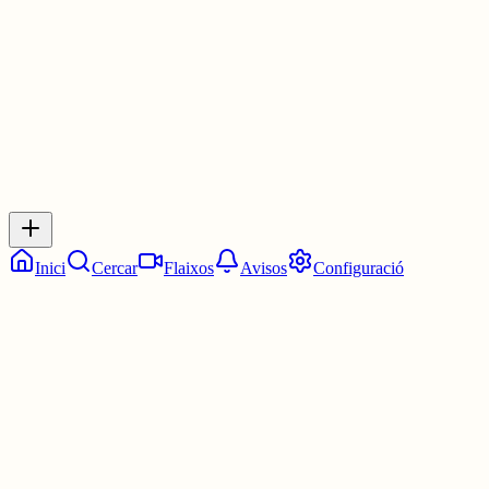
3 juny
0
0
0
0
Inicia sessió
per respondre a aquest xiu.
Respostes
No hi ha respostes encara. Sigues el primer a respondre!
Inici
Cercar
Flaixos
Avisos
Configuració