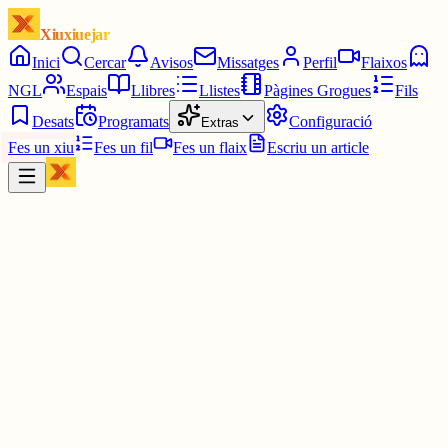
Xiuxiuejar
Inici
Cercar
Avisos
Missatges
Perfil
Flaixos
NGL
Espais
Llibres
Llistes
Pàgines Grogues
Fils
Desats
Programats
Configuració
Extras
Fes un xiu
Fes un fil
Fes un flaix
Escriu un article
Xiu
Jordi Badia
@
altafullenc1932
Tens tota la raó, però malauradament, et quedes amb ella i proy.