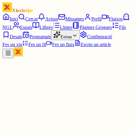
Xiuxiuejar
Inici
Cercar
Avisos
Missatges
Perfil
Flaixos
NGL
Espais
Llibres
Llistes
Pàgines Grogues
Fils
Desats
Programats
Configuració
Extras
Fes un xiu
Fes un fil
Fes un flaix
Escriu un article
Xiu
Campanar
@
campanar
ding ding