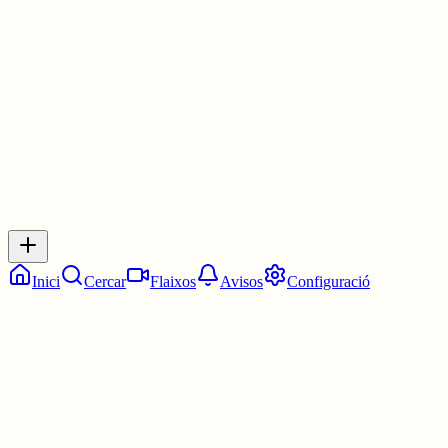
Les 0:30. Dos quarts d'una.
29 juny
0
0
0
0
Inicia sessió
per respondre a aquest xiu.
Respostes
No hi ha respostes encara. Sigues el primer a respondre!
Inici
Cercar
Flaixos
Avisos
Configuració