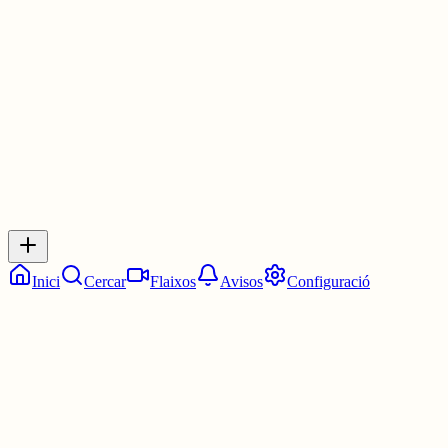
La 1:00. La una en punt.
30 juny
0
0
0
0
Inicia sessió
per respondre a aquest xiu.
Respostes
No hi ha respostes encara. Sigues el primer a respondre!
Inici
Cercar
Flaixos
Avisos
Configuració