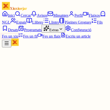
Xiuxiuejar
Inici
Cercar
Avisos
Missatges
Perfil
Flaixos
NGL
Espais
Llibres
Llistes
Pàgines Grogues
Fils
Desats
Programats
Configuració
Extras
Fes un xiu
Fes un fil
Fes un flaix
Escriu un article
Xiu
Campanar
@
campanar
ding ding ding ding dong