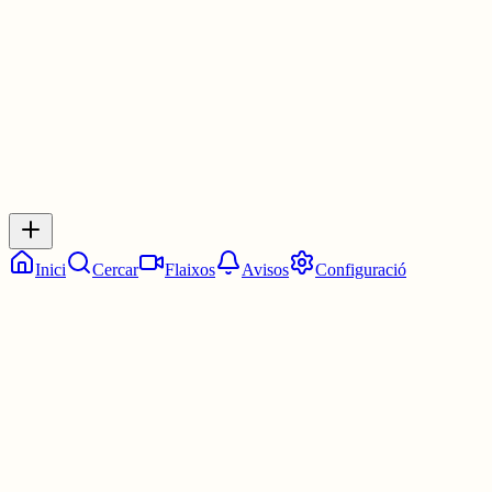
29 juny
0
0
0
0
Inicia sessió
per respondre a aquest xiu.
Respostes
No hi ha respostes encara. Sigues el primer a respondre!
Inici
Cercar
Flaixos
Avisos
Configuració