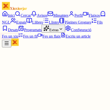
Xiuxiuejar
Inici
Cercar
Avisos
Missatges
Perfil
Flaixos
NGL
Espais
Llibres
Llistes
Pàgines Grogues
Fils
Desats
Programats
Configuració
Extras
Fes un xiu
Fes un fil
Fes un flaix
Escriu un article
Xiu
Yin Hanna
@
yinhanna_
AHAHAHAH T'ESTIMO