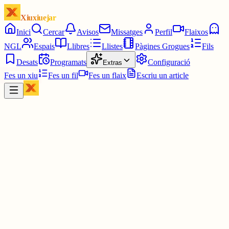
Xiuxiuejar
Inici
Cercar
Avisos
Missatges
Perfil
Flaixos
NGL
Espais
Llibres
Llistes
Pàgines Grogues
Fils
Desats
Programats
Configuració
Extras
Fes un xiu
Fes un fil
Fes un flaix
Escriu un article
Xiu
Oriolus
@
oriolus
Aquest no ho feia gens malament. Tot i que parlava poc, una mica
tímid, tot s'ha de dir. Això sí, estava molt bo.😋