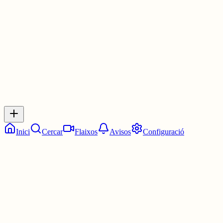
30 juny
0
0
0
0
Inicia sessió
per respondre a aquest xiu.
Respostes
No hi ha respostes encara. Sigues el primer a respondre!
Inici
Cercar
Flaixos
Avisos
Configuració