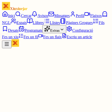
Xiuxiuejar
Inici
Cercar
Avisos
Missatges
Perfil
Flaixos
NGL
Espais
Llibres
Llistes
Pàgines Grogues
Fils
Desats
Programats
Configuració
Extras
Fes un xiu
Fes un fil
Fes un flaix
Escriu un article
Xiu
Ferran PimPam herald de la Katalluna eterna
@
ferranamahshivay
esmentats el papa i els bisbes, fóra lleig menystenir les abadesses 