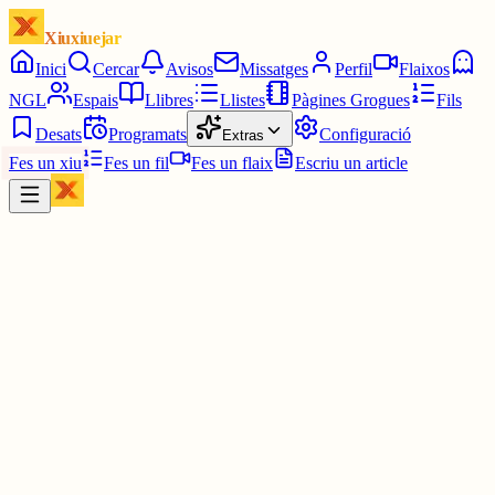
Xiuxiuejar
Inici
Cercar
Avisos
Missatges
Perfil
Flaixos
NGL
Espais
Llibres
Llistes
Pàgines Grogues
Fils
Desats
Programats
Configuració
Extras
Fes un xiu
Fes un fil
Fes un flaix
Escriu un article
Xiu
Oriolus
@
oriolus
Picant pedra (literalment).⛏️