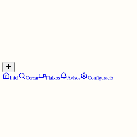
30 juny
0
0
0
0
Inicia sessió
per respondre a aquest xiu.
Respostes
No hi ha respostes encara. Sigues el primer a respondre!
Inici
Cercar
Flaixos
Avisos
Configuració