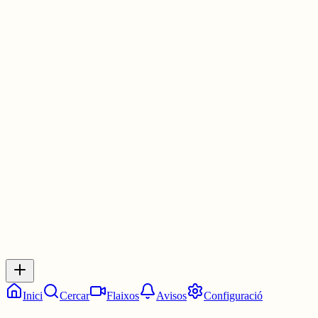
🟨🟩⬜⬜🟩
🟨🟨🟩🟩🟩
🟩🟩🟩🟩🟩
#WordleCAT
elmot.gelozp.com
Bon dia a tothom
4 juny
0
0
0
0
Inicia sessió
per respondre a aquest xiu.
Respostes
No hi ha respostes encara. Sigues el primer a respondre!
Inici
Cercar
Flaixos
Avisos
Configuració