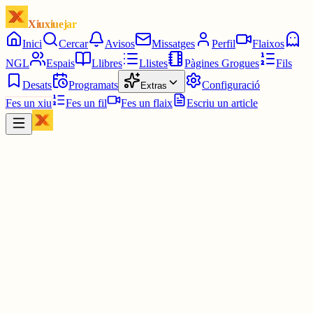
Xiuxiuejar
Inici
Cercar
Avisos
Missatges
Perfil
Flaixos
NGL
Espais
Llibres
Llistes
Pàgines Grogues
Fils
Desats
Programats
Configuració
Extras
Fes un xiu
Fes un fil
Fes un flaix
Escriu un article
Xiu
MartaM
@
martamf
#ElMot
1616 3/6