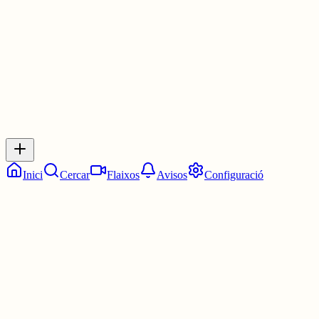
3 juny
0
0
0
0
Inicia sessió
per respondre a aquest xiu.
Respostes
No hi ha respostes encara. Sigues el primer a respondre!
Inici
Cercar
Flaixos
Avisos
Configuració