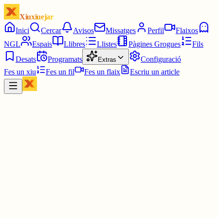
Xiuxiuejar
Inici
Cercar
Avisos
Missatges
Perfil
Flaixos
NGL
Espais
Llibres
Llistes
Pàgines Grogues
Fils
Desats
Programats
Configuració
Extras
Fes un xiu
Fes un fil
Fes un flaix
Escriu un article
Xiu
TheMaxiP4D 💽 Now in MiniDisc
@
themaxip4d
Ja puc enregistrar la meva preciosa veu amb qualitat d'estudi 💜