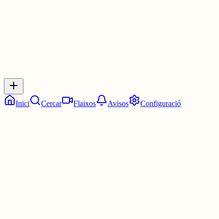
0
Inicia sessió
per respondre a aquest xiu.
Respostes
No hi ha respostes encara. Sigues el primer a respondre!
Inici
Cercar
Flaixos
Avisos
Configuració