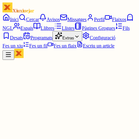
Xiuxiuejar
Inici
Cercar
Avisos
Missatges
Perfil
Flaixos
NGL
Espais
Llibres
Llistes
Pàgines Grogues
Fils
Desats
Programats
Configuració
Extras
Fes un xiu
Fes un fil
Fes un flaix
Escriu un article
Xiu
Mafalda_60
@
quinomafalda58
3 juny
0
0
0