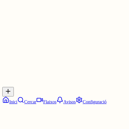
Joseph, el meu besavi, va néixer el 1874. Després de quedar vídua
el 1888, es va tornar a casar el 1903 amb el seu cunyat Antòni
Covens, que va morir el 1907. Vidua dues vegades, va morir el
1934 a La Calm, a la comuna d'Ambialet (ara a la comuna del
Fraisse).
4 juny
0
0
0
0
Inicia sessió
per respondre a aquest xiu.
Respostes
No hi ha respostes encara. Sigues el primer a respondre!
Inici
Cercar
Flaixos
Avisos
Configuració