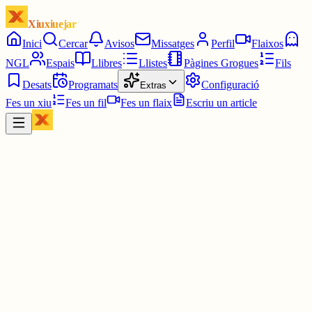
Xiuxiuejar
Inici
Cercar
Avisos
Missatges
Perfil
Flaixos
NGL
Espais
Llibres
Llistes
Pàgines Grogues
Fils
Desats
Programats
Configuració
Extras
Fes un xiu
Fes un fil
Fes un flaix
Escriu un article
Xiu
Joan Francés Blanc Bigòs
@
joanfrancesblanc
Albina Bardina, coneguda com a Teresa (com la seva mare), es va
casar amb Joan Baptista Covens a Paulinh el 1873. El seu fill Paul