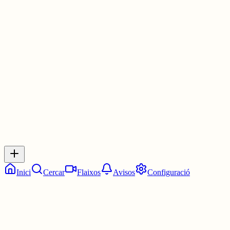
haguessis profanat el seu latifundi vertical.
Després en diuen mala educació. Jo en dic confondre civisme amb
dret feudal.
1 jul.
0
0
0
0
Inicia sessió
per respondre a aquest xiu.
Respostes
No hi ha respostes encara. Sigues el primer a respondre!
Inici
Cercar
Flaixos
Avisos
Configuració