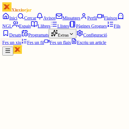
Xiuxiuejar
Inici
Cercar
Avisos
Missatges
Perfil
Flaixos
NGL
Espais
Llibres
Llistes
Pàgines Grogues
Fils
Desats
Programats
Configuració
Extras
Fes un xiu
Fes un fil
Fes un flaix
Escriu un article
Xiu
Júlia Rosell Saldaña
@
juliarscat
Meravelles del metro: persones ocupant tota l’escala de baixada a
l’andana. Els demanes de passar i et responen indignades, com si