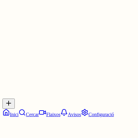
He començat a treballar professionalment d'actriu aquest mateix a
(però de moment només en publicitat; és a dir, anuncis)
Començo a estudiar interpretació professionalment aquest octubre,
ara que m'he graduat de la universitat 🙈
1 jul.
0
0
0
0
Inicia sessió
per respondre a aquest xiu.
Respostes
No hi ha respostes encara. Sigues el primer a respondre!
Inici
Cercar
Flaixos
Avisos
Configuració