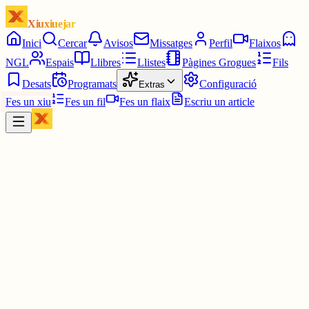
Xiuxiuejar
Inici
Cercar
Avisos
Missatges
Perfil
Flaixos
NGL
Espais
Llibres
Llistes
Pàgines Grogues
Fils
Desats
Programats
Configuració
Extras
Fes un xiu
Fes un fil
Fes un flaix
Escriu un article
Xiu
Yin Hanna
@
yinhanna_
Vaig començar a fer classes de teatre el 2017 i des d'aleshores he fe
obres de teatre, musicals i curtmetratges estudiantils