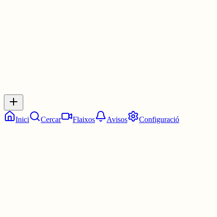
30 juny
0
0
0
0
Inicia sessió
per respondre a aquest xiu.
Respostes
No hi ha respostes encara. Sigues el primer a respondre!
Inici
Cercar
Flaixos
Avisos
Configuració