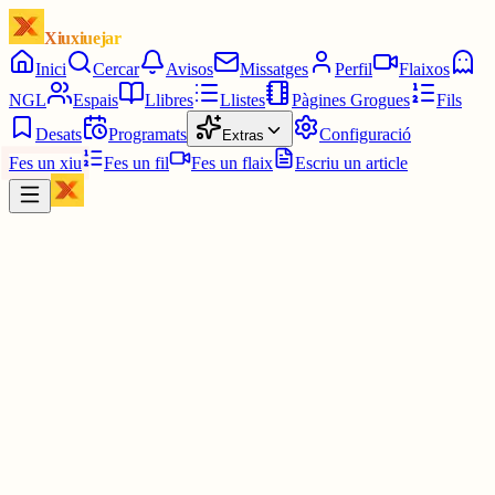
Xiuxiuejar
Inici
Cercar
Avisos
Missatges
Perfil
Flaixos
NGL
Espais
Llibres
Llistes
Pàgines Grogues
Fils
Desats
Programats
Configuració
Extras
Fes un xiu
Fes un fil
Fes un flaix
Escriu un article
Xiu
Joan
@
joandelatitagran
O no 😅