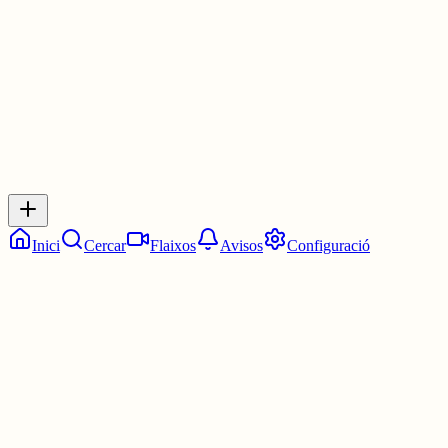
1 jul.
0
0
0
0
Inicia sessió
per respondre a aquest xiu.
Respostes
No hi ha respostes encara. Sigues el primer a respondre!
Inici
Cercar
Flaixos
Avisos
Configuració