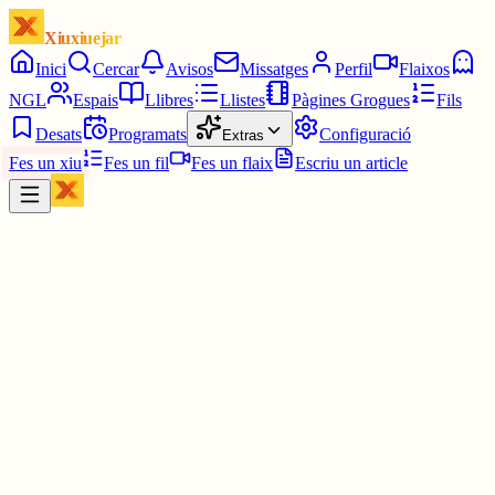
Xiuxiuejar
Inici
Cercar
Avisos
Missatges
Perfil
Flaixos
NGL
Espais
Llibres
Llistes
Pàgines Grogues
Fils
Desats
Programats
Configuració
Extras
Fes un xiu
Fes un fil
Fes un flaix
Escriu un article
Xiu
Lourdes
@
lourdessaladrigues
Bon dia Imma!